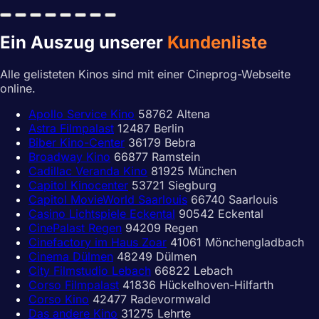
Ein Auszug unserer
Kundenliste
Alle gelisteten Kinos sind mit einer Cineprog-Webseite
online.
Apollo Service Kino
58762 Altena
Astra Filmpalast
12487 Berlin
Biber Kino-Center
36179 Bebra
Broadway Kino
66877 Ramstein
Cadillac Veranda Kino
81925 München
Capitol Kinocenter
53721 Siegburg
Capitol MovieWorld Saarlouis
66740 Saarlouis
Casino Lichtspiele Eckental
90542 Eckental
CinePalast Regen
94209 Regen
Cinefactory im Haus Zoar
41061 Mönchengladbach
Cinema Dülmen
48249 Dülmen
City Filmstudio Lebach
66822 Lebach
Corso Filmpalast
41836 Hückelhoven-Hilfarth
Corso Kino
42477 Radevormwald
Das andere Kino
31275 Lehrte